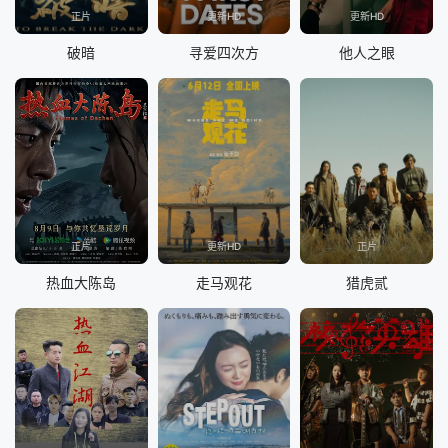
正片
更新HD
更新HD
破暗
寻爱四次方
他人之眼
正片
更新HD
正片
热血大陈岛
走马观花
猎虎贰