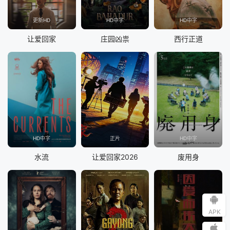
更新HD
HD中字
HD中字
让爱回家
庄园凶祟
西行正道
HD中字
正片
HD中字
水流
让爱回家2026
废用身
APK