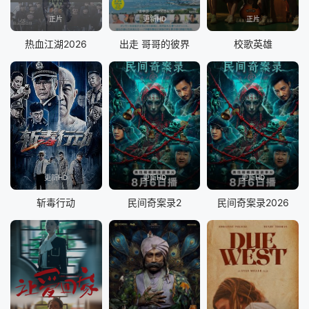
正片
更新HD
正片
热血江湖2026
出走 哥哥的彼界
校歌英雄
更新HD
更新HD
更新HD
斩毒行动
民间奇案录2
民间奇案录2026