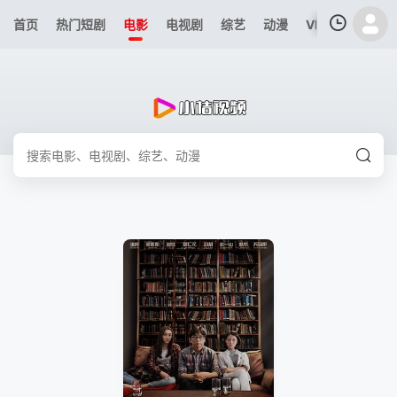
首页
热门短剧
电影
电视剧
综艺
动漫
VIP专区
今日
我的观影记录
暂无观看影片的记录