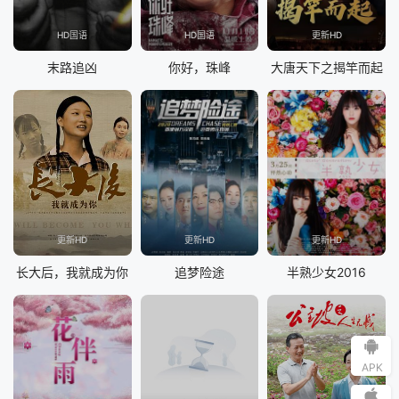
HD国语
HD国语
更新HD
末路追凶
你好，珠峰
大唐天下之揭竿而起
更新HD
更新HD
更新HD
长大后，我就成为你
追梦险途
半熟少女2016
APK