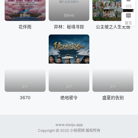
IOS
更新HD
更新HD
正片
留言
花伴雨
异林：秘境寻踪
公主坡之人生无憾
正片
正片
正片
3670
绝地密令
盛夏的告别
www.xiaoju.app
Copyright @ 2025 小桔视频 版权所有