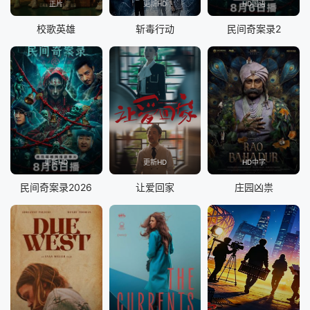
正片
更新HD
HD国语
校歌英雄
斩毒行动
民间奇案录2
更新HD
更新HD
HD中字
民间奇案录2026
让爱回家
庄园凶祟