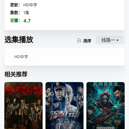
更新：
HD中字
集数：
1集
豆瓣：
4.7
选集播放
线路一
排序
HD中字
相关推荐