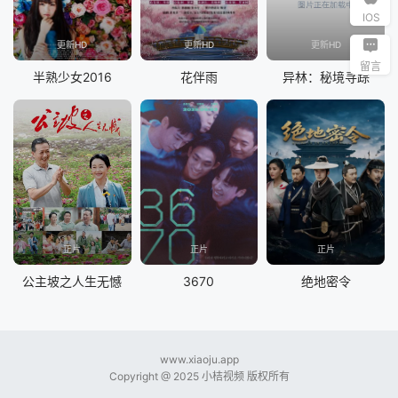
IOS
更新HD
更新HD
更新HD
留言
半熟少女2016
花伴雨
异林：秘境寻踪
正片
正片
正片
公主坡之人生无憾
3670
绝地密令
www.xiaoju.app
Copyright @ 2025 小桔视频 版权所有