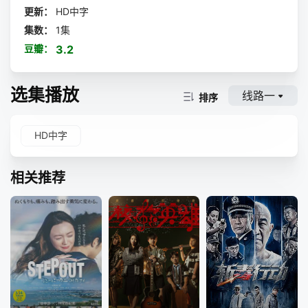
饰）的情人。
更新：
HD中字
集数：
1集
豆瓣：
3.2
选集播放
线路一
排序
HD中字
相关推荐