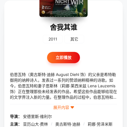
舍我其谁
2011
其它
立即播放
伯恩瓦特（奧古斯特·迪赫 August Diehl 饰）的父亲是希特勒
御用的纳粹诗人，发表过一系列的赞颂纳粹精神的诗歌。如
今，伯恩瓦特和妻子恩斯林（莉娜·莱西米兹 Lena Lauzemis
饰）正在整理那些未经发表的作品，希望这些作品能够给现在
的文学界注入新的力量。在整理作品的过程中，伯恩瓦特和恩
斯林的政治立场也在渐渐发生着变化。 伯恩瓦特有一个秘
展开内容
密交往多年的情人罗斯（玛利亚-维多利亚·德拉古斯 Maria-Vi
ctoria Dragus 饰），天真的恩斯林以为他们可以组成一个独
导演：
安德里斯·维利尔
特的三口之家，却因为嫉妒而常常同丈夫发生口角。之后，恩
主演：
亚历山大·费林
/
奥古斯特·迪赫
/
莉娜·劳泽米斯
斯林也成为了安德里亚斯（亚历山大·斐林 Alexander Fehling