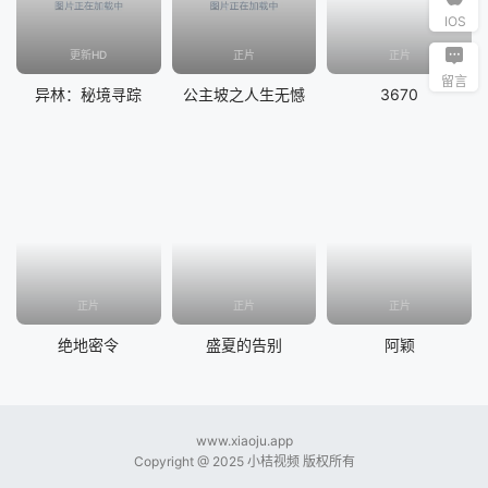
IOS
更新HD
正片
正片
留言
异林：秘境寻踪
公主坡之人生无憾
3670
正片
正片
正片
绝地密令
盛夏的告别
阿颖
www.xiaoju.app
Copyright @ 2025 小桔视频 版权所有