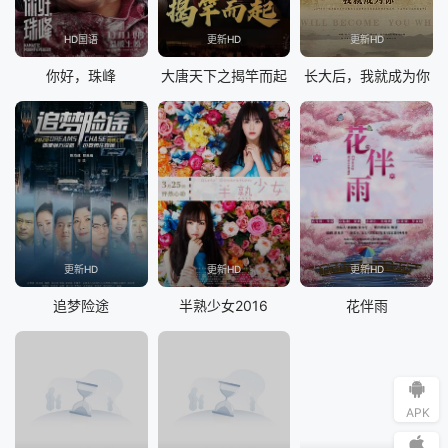
HD国语
更新HD
更新HD
你好，珠峰
大唐天下之揭竿而起
长大后，我就成为你
更新HD
更新HD
更新HD
追梦险途
半熟少女2016
花伴雨
APK