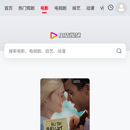
首页
热门短剧
电影
电视剧
综艺
动漫
VIP专区
今日
我的观影记录
暂无观看影片的记录