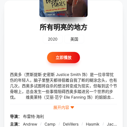
所有明亮的地方
2020
美国
立即播放
西奥多（贾斯提斯·史密斯 Justice Smith 饰）是一位非常忧
伤的年轻人，脑子里整天都徘徊着自我了断的糊涂念头，也有
几次，西奥多试图将自杀的想法转变成为现实，但每到这个节
骨眼上，总会发生一些事情阻碍西奥多踏进另一个世界的步
伐。 维奥莱特（艾丽·范宁 Elle Fanning 饰）的姐姐去世
了，和姐姐感情十分要好的维奥莱特陷入了痛苦和抑郁之中。
展开内容
正在念书的她迫不及待的期盼着毕业季的到来，如此一来，她
就可以彻底逃离令她感到窒息的印第安纳小镇，逃离姐姐的死
导演：
布雷特·海利
带给她的阴影。这样的两个年轻人，一次偶然之中，他们在钟
主演：
Andrew
/
Camp
/
DeVillers
/
Hasmik
/
Jack
/
N
楼上相遇了。西奥多发现，这个可爱率真的女孩能够令自己卸