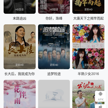
HD国语
HD国语
更新HD
末路追凶
你好，珠峰
大唐天下之揭竿而起
更新HD
更新HD
更新HD
长大后，我就成为你
追梦险途
半熟少女2016
APK