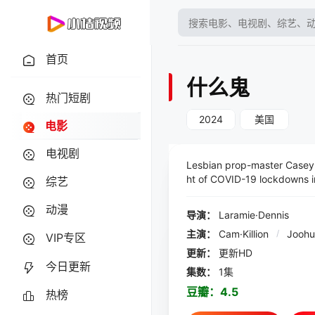
首页
什么鬼
热门短剧
2024
美国
电影
电视剧
Lesbian prop-master Casey (C
ht of COVID-19 lockdowns in 
综艺
he teams up with unemployed
al while Alan is blindingly 
动漫
导演：
Laramie·Dennis
dscapes, Laramie Dennis’s l
主演：
Cam·Killion
/
Joohu
ht fans of offbeat indie com
VIP专区
更新：
更新HD
今日更新
集数：
1集
豆瓣：
4.5
热榜