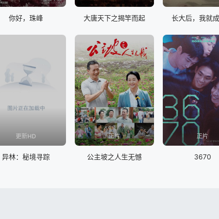
你好，珠峰
大唐天下之揭竿而起
长大后，我就
更新HD
正片
正片
异林：秘境寻踪
公主坡之人生无憾
3670