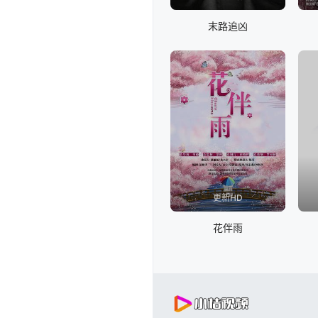
末路追凶
更新HD
花伴雨