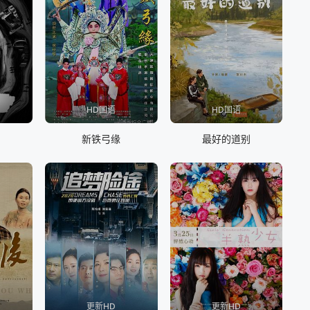
HD国语
HD国语
新铁弓缘
最好的道别
更新HD
更新HD