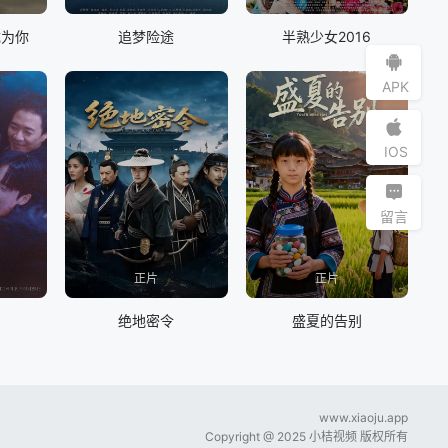
成为你
追梦险途
半熟少女2016
APK
IOS
留言
正片
正片
绝地密令
盛夏的告别
www.xiaoju.app
Copyright @ 2025 小桔视频 版权所有