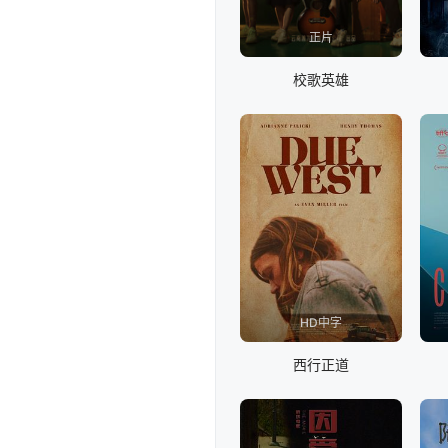
正片
校歌英雄
HD中字
西行正道