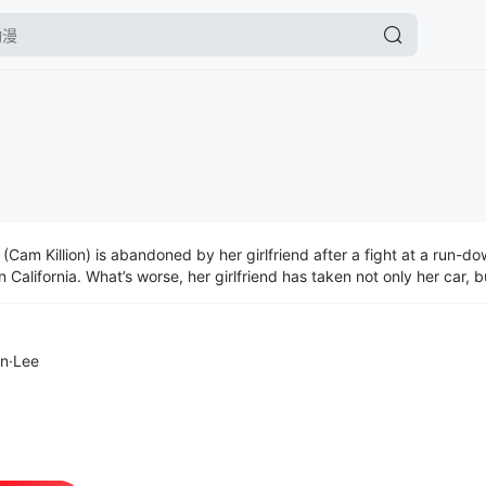
am Killion) is abandoned by her girlfriend after a fight at a run-do
California. What’s worse, her girlfriend has taken not only her car, b
 actor Alan (Joohun Lee) on a road trip to an audition in Canada. Ca
optimistic, which makes for a hilarious odd-couple road movie. Featurin
aidback debut feature film draws on, and queers, the work of Sam Sh
n·Lee
edies à la the ‘90s works of Hal Hartley and Alison Anders.