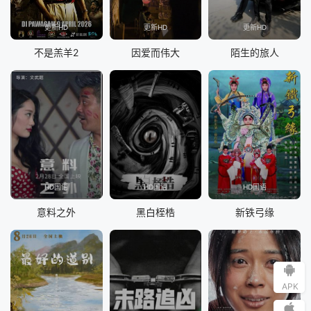
更新HD
更新HD
更新HD
不是羔羊2
因爱而伟大
陌生的旅人
HD国语
HD国语
HD国语
意料之外
黑白桎梏
新铁弓缘
APK