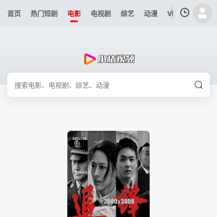
首页
热门短剧
电影
电视剧
综艺
动漫
VIP专区
今日
我的观影记录
暂无观看影片的记录