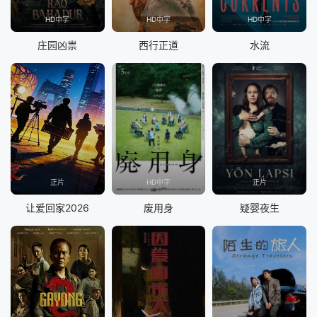
HD中字
HD中字
HD中字
庄园凶祟
西行正道
水流
正片
HD中字
正片
让爱回家2026
废用身
疑婴夜生