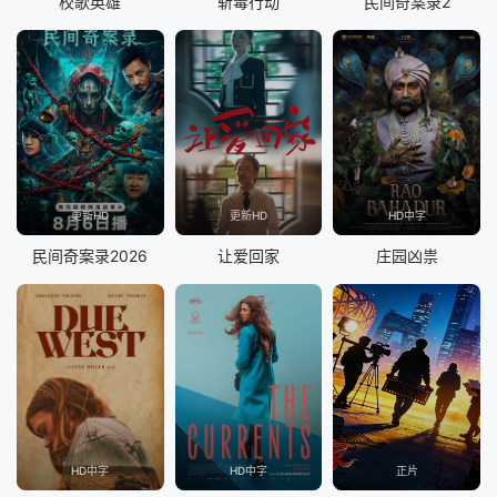
校歌英雄
斩毒行动
民间奇案录2
更新HD
更新HD
HD中字
民间奇案录2026
让爱回家
庄园凶祟
HD中字
HD中字
正片