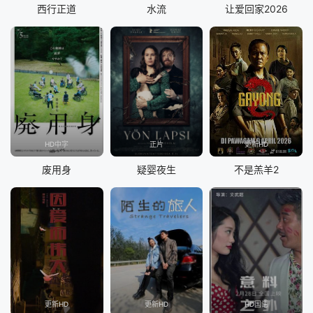
西行正道
水流
让爱回家2026
HD中字
正片
更新HD
废用身
疑婴夜生
不是羔羊2
更新HD
更新HD
HD国语