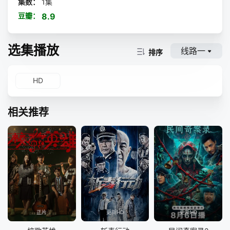
集数：
1集
豆瓣：
8.9
选集播放
线路一
排序
HD
相关推荐
正片
更新HD
更新HD