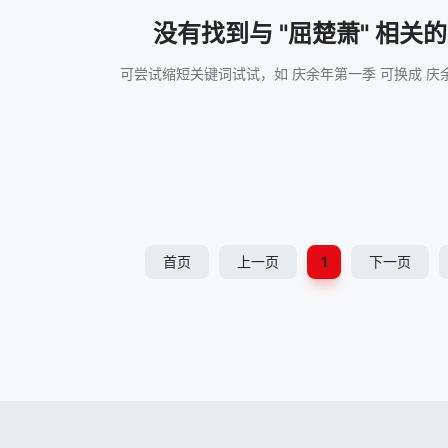
没有找到与 "屈楚萧" 相关
可尝试缩短关键词试试，如 庆余年第一季 可换成 庆
首页
上一页
1
下一页