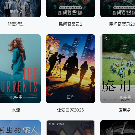
更新HD
更新HD
更新HD
斩毒行动
民间奇案录2
民间奇案录20
HD中字
正片
HD中字
水流
让爱回家2026
废用身