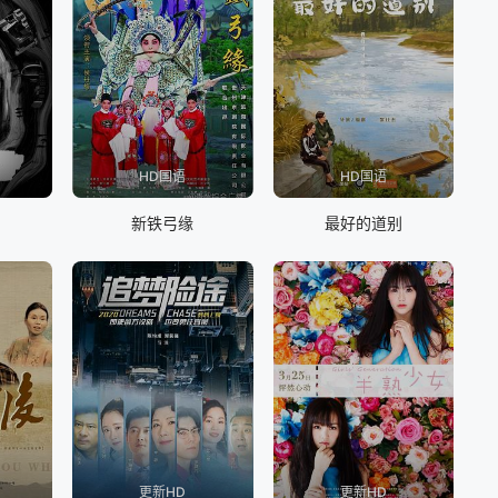
HD国语
HD国语
新铁弓缘
最好的道别
更新HD
更新HD