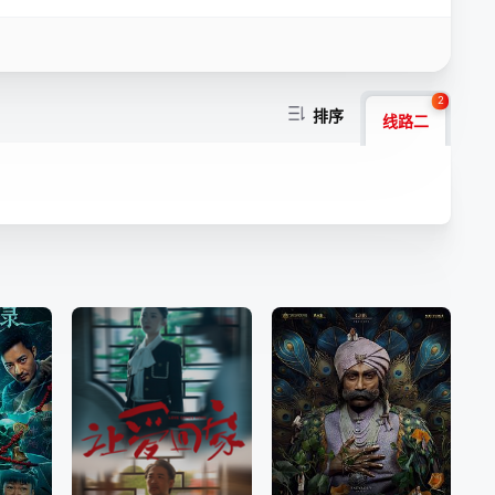
2
排序
线路二